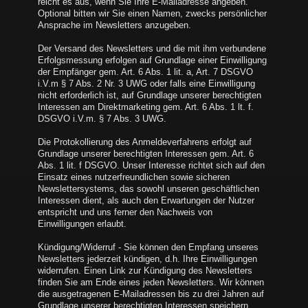
reicht es aus, wenn Sie Ihre E-Mailadresse angeben.
Optional bitten wir Sie einen Namen, zwecks persönlicher
Ansprache im Newsletters anzugeben.
Der Versand des Newsletters und die mit ihm verbundene
Erfolgsmessung erfolgen auf Grundlage einer Einwilligung
der Empfänger gem. Art. 6 Abs. 1 lit. a, Art. 7 DSGVO
i.V.m § 7 Abs. 2 Nr. 3 UWG oder falls eine Einwilligung
nicht erforderlich ist, auf Grundlage unserer berechtigten
Interessen am Direktmarketing gem. Art. 6 Abs. 1 lt. f.
DSGVO i.V.m. § 7 Abs. 3 UWG.
Die Protokollierung des Anmeldeverfahrens erfolgt auf
Grundlage unserer berechtigten Interessen gem. Art. 6
Abs. 1 lit. f DSGVO. Unser Interesse richtet sich auf den
Einsatz eines nutzerfreundlichen sowie sicheren
Newslettersystems, das sowohl unseren geschäftlichen
Interessen dient, als auch den Erwartungen der Nutzer
entspricht und uns ferner den Nachweis von
Einwilligungen erlaubt.
Kündigung/Widerruf - Sie können den Empfang unseres
Newsletters jederzeit kündigen, d.h. Ihre Einwilligungen
widerrufen. Einen Link zur Kündigung des Newsletters
finden Sie am Ende eines jeden Newsletters. Wir können
die ausgetragenen E-Mailadressen bis zu drei Jahren auf
Grundlage unserer berechtigten Interessen speichern