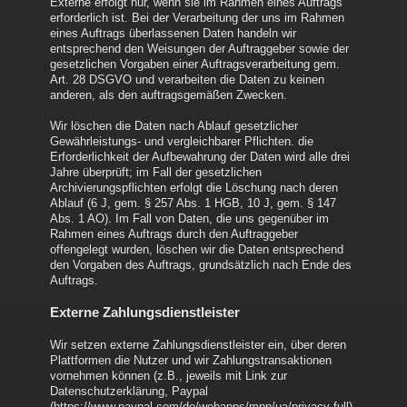
Externe erfolgt nur, wenn sie im Rahmen eines Auftrags
erforderlich ist. Bei der Verarbeitung der uns im Rahmen
eines Auftrags überlassenen Daten handeln wir
entsprechend den Weisungen der Auftraggeber sowie der
gesetzlichen Vorgaben einer Auftragsverarbeitung gem.
Art. 28 DSGVO und verarbeiten die Daten zu keinen
anderen, als den auftragsgemäßen Zwecken.
Wir löschen die Daten nach Ablauf gesetzlicher
Gewährleistungs- und vergleichbarer Pflichten. die
Erforderlichkeit der Aufbewahrung der Daten wird alle drei
Jahre überprüft; im Fall der gesetzlichen
Archivierungspflichten erfolgt die Löschung nach deren
Ablauf (6 J, gem. § 257 Abs. 1 HGB, 10 J, gem. § 147
Abs. 1 AO). Im Fall von Daten, die uns gegenüber im
Rahmen eines Auftrags durch den Auftraggeber
offengelegt wurden, löschen wir die Daten entsprechend
den Vorgaben des Auftrags, grundsätzlich nach Ende des
Auftrags.
Externe Zahlungsdienstleister
Wir setzen externe Zahlungsdienstleister ein, über deren
Plattformen die Nutzer und wir Zahlungstransaktionen
vornehmen können (z.B., jeweils mit Link zur
Datenschutzerklärung, Paypal
(https://www.paypal.com/de/webapps/mpp/ua/privacy-full),