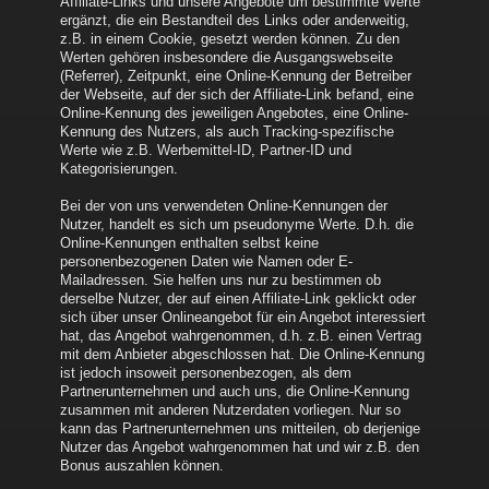
Affiliate-Links und unsere Angebote um bestimmte Werte
ergänzt, die ein Bestandteil des Links oder anderweitig,
z.B. in einem Cookie, gesetzt werden können. Zu den
Werten gehören insbesondere die Ausgangswebseite
(Referrer), Zeitpunkt, eine Online-Kennung der Betreiber
der Webseite, auf der sich der Affiliate-Link befand, eine
Online-Kennung des jeweiligen Angebotes, eine Online-
Kennung des Nutzers, als auch Tracking-spezifische
Werte wie z.B. Werbemittel-ID, Partner-ID und
Kategorisierungen.
Bei der von uns verwendeten Online-Kennungen der
Nutzer, handelt es sich um pseudonyme Werte. D.h. die
Online-Kennungen enthalten selbst keine
personenbezogenen Daten wie Namen oder E-
Mailadressen. Sie helfen uns nur zu bestimmen ob
derselbe Nutzer, der auf einen Affiliate-Link geklickt oder
sich über unser Onlineangebot für ein Angebot interessiert
hat, das Angebot wahrgenommen, d.h. z.B. einen Vertrag
mit dem Anbieter abgeschlossen hat. Die Online-Kennung
ist jedoch insoweit personenbezogen, als dem
Partnerunternehmen und auch uns, die Online-Kennung
zusammen mit anderen Nutzerdaten vorliegen. Nur so
kann das Partnerunternehmen uns mitteilen, ob derjenige
Nutzer das Angebot wahrgenommen hat und wir z.B. den
Bonus auszahlen können.