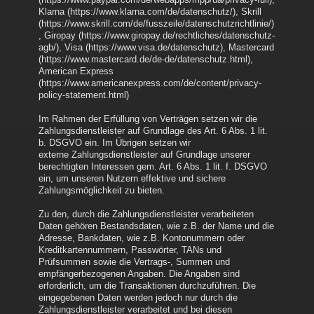
Klarna (https://www.klarna.com/de/datenschutz/), Skrill
(https://www.skrill.com/de/fusszeile/datenschutzrichtlinie/)
, Giropay (https://www.giropay.de/rechtliches/datenschutz-
agb/), Visa (https://www.visa.de/datenschutz), Mastercard
(https://www.mastercard.de/de-de/datenschutz.html),
American Express
(https://www.americanexpress.com/de/content/privacy-
policy-statement.html)
Im Rahmen der Erfüllung von Verträgen setzen wir die
Zahlungsdienstleister auf Grundlage des Art. 6 Abs. 1 lit.
b. DSGVO ein. Im Übrigen setzen wir
externe Zahlungsdienstleister auf Grundlage unserer
berechtigten Interessen gem. Art. 6 Abs. 1 lit. f. DSGVO
ein, um unseren Nutzern effektive und sichere
Zahlungsmöglichkeit zu bieten.
Zu den, durch die Zahlungsdienstleister verarbeiteten
Daten gehören Bestandsdaten, wie z.B. der Name und die
Adresse, Bankdaten, wie z.B. Kontonummern oder
Kreditkartennummern, Passwörter, TANs und
Prüfsummen sowie die Vertrags-, Summen und
empfängerbezogenen Angaben. Die Angaben sind
erforderlich, um die Transaktionen durchzuführen. Die
eingegebenen Daten werden jedoch nur durch die
Zahlungsdienstleister verarbeitet und bei diesen