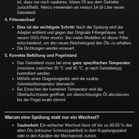
ist, dass nur noch sauberes, klares Öl aus dem Getriebe
zurückfließt. Hierzu verwenden wir meisst 14-16 Liter neues
Getriebeöl.
4. Filterwechsel
Dies ist der wichtigste Schritt:
Nach der Spülung wird der
Adapter entfernt und gegen das Originale Filtergehäuse mit
neuem DSG-Filter ersetzt. Bei vielen Modellen ist dieser Filter
entscheidend, um den neuen Reinheitsgrad des Öls zu erhalten.
Die Dichtungen werden erneuert.
5. Korrekte Befüllung und Pegelstand
Das Getriebeöl muss bei einer
ganz spezifischen Temperatur
(meistens zwischen 35 °C und 45 °C, je nach Getriebetyp)
kontrolliert werden.
Mithilfe eines Diagnosegeräts wird die exakte
Getriebeöltemperatur überwacht.
Bei Erreichen der korrekten Temperatur wird die
Überlaufschraube geöffnet, um überschüssiges Öl abzulassen,
bis der Pegel exakt stimmt.
Warum eine Spülung statt nur ein Wechsel?
Sauberkeit:
Ein einfacher Wechsel lässt oft bis zu 40-50 % des
alten Öls (inklusive Schmutzpartikel) in dem Kupplungspaket
oder in den Kanälen der Mechatronik zurück.